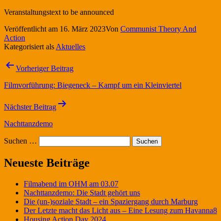
Veranstaltungstext to be announced
Veröffentlicht am
16. März 2023
Von
Communist Theory And
Action
Kategorisiert als
Aktuelles
Beitragsnavigation
Vorheriger Beitrag
Filmvorführung: Biegeneck – Kampf um ein Kleinviertel
Nächster Beitrag
Nachttanzdemo
Suchen …
Neueste Beiträge
Filmabend im OHM am 03.07
Nachttanzdemo: Die Stadt gehört uns
Die (un-)soziale Stadt – ein Spaziergang durch Marburg
Der Letzte macht das Licht aus – Eine Lesung zum Havanna8
Housing Action Day 2024