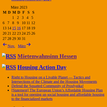
März 2023
M
D
M
D
F
S
S
1
2
3
4
5
6
7
8
9
10
11
12
13
14
15
16
17
18
19
20
21
22
23
24
25
26
27
28
29
30
31
Nov.
März
Mietenwahnsinn Hessen
Housing Action Day
Right to Housing on a Livable Planet — Tactics and
Intersections of the Climate and the Housing Movements
Defend the Squatted Community of Prosfygika!
[Statement] The European Union’s Affordable Housing Plan
is a tool for opening up social housing and affordable housing
to the financialized markets