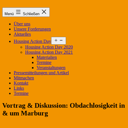
Zum
Inhalt
Menü
Schließen
springen
Über uns
Unsere Forderungen
Aktuelles
Menü
Housing Action Day
öffnen
Housing Action Day 2020
Housing Action Day 2021
Materialien
Termine
Veranstaltungen
Pressemitteilungen und Artikel
Mitmachen
Kontakt
Links
Termine
Vortrag & Diskussion: Obdachlosigkeit in
& um Marburg