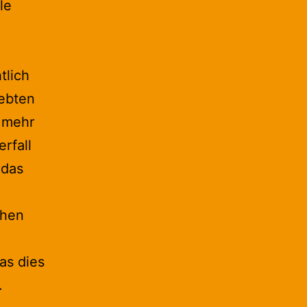
le
tlich
ebten
h mehr
rfall
 das
chen
as dies
.