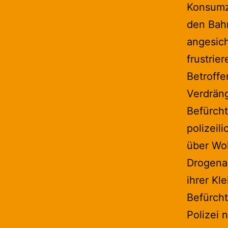
Konsumz
den Bahn
angesic
frustrie
Betroffe
Verdräng
Befürcht
polizeil
über Wo
Drogena
ihrer Kl
Befürcht
Polizei 