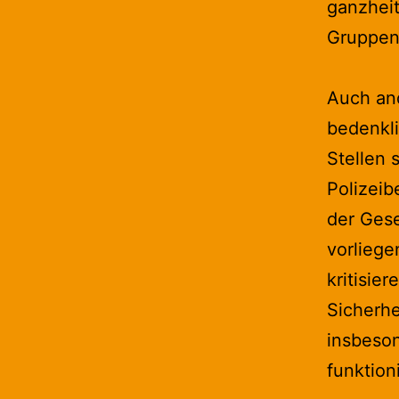
ganzheit
Gruppen 
Auch an
bedenkl
Stellen 
Polizeib
der Gese
vorliege
kritisie
Sicherh
insbeson
funktion