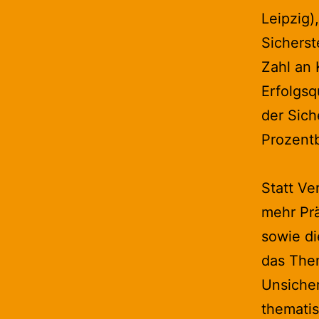
Leipzig)
Sicherst
Zahl an 
Erfolgs
der Sich
Prozentb
Statt V
mehr Pr
sowie di
das Them
Unsicher
thematis