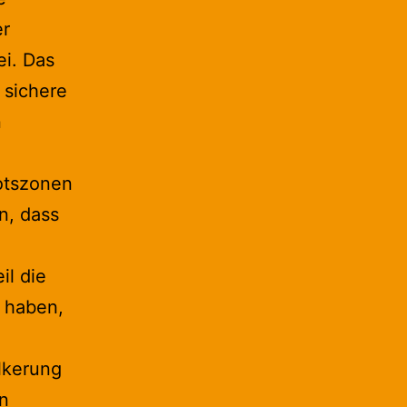
er
ei. Das
 sichere
n
botszonen
n, dass
il die
t haben,
lkerung
in