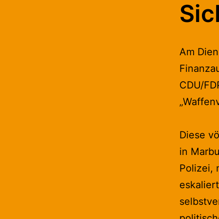
Sic
Am Diens
Finanzau
CDU/FDP/
„Waffen
Diese vö
in Marbu
Polizei,
eskalier
selbstve
politisc