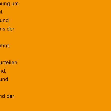
bung um
st
 und
ns der
ahnt.
urteilen
nd,
rund
nd der