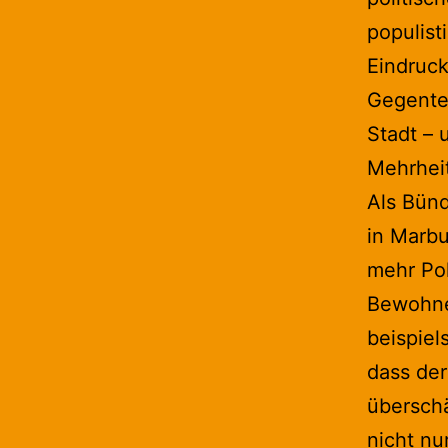
populist
Eindruck
Gegentei
Stadt – 
Mehrheit
Als Bünd
in Marbu
mehr Pol
Bewohner
beispiel
dass der
überschä
nicht nu