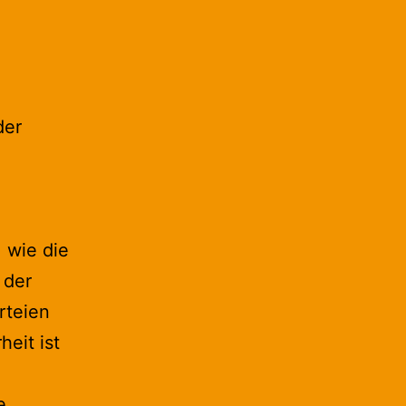
der
 wie die
 der
rteien
eit ist
e