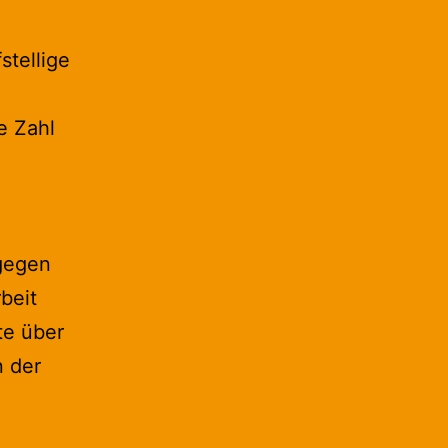
stellige
e Zahl
ngegen
beit
te über
n der