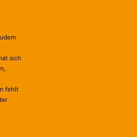
 Zudem
hat sich
m,
n fehlt
ter