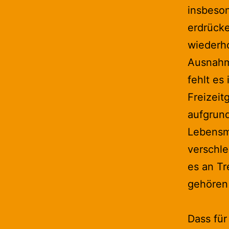
insbeson
erdrück
wiederho
Ausnahm
fehlt es
Freizeit
aufgrun
Lebensmi
verschle
es an Tr
gehören
Dass für