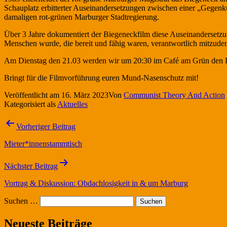
Schauplatz erbitterter Auseinandersetzungen zwischen einer „Gegenk
damaligen rot-grünen Marburger Stadtregierung.
Über 3 Jahre dokumentiert der Biegeneckfilm diese Auseinandersetzu
Menschen wurde, die bereit und fähig waren, verantwortlich mitzude
Am Dienstag den 21.03 werden wir um 20:30 im Café am Grün den 
Bringt für die Filmvorführung euren Mund-Nasenschutz mit!
Veröffentlicht am
16. März 2023
Von
Communist Theory And Action
Kategorisiert als
Aktuelles
Beitragsnavigation
Vorheriger Beitrag
Mieter*innenstammtisch
Nächster Beitrag
Vortrag & Diskussion: Obdachlosigkeit in & um Marburg
Suchen …
Neueste Beiträge