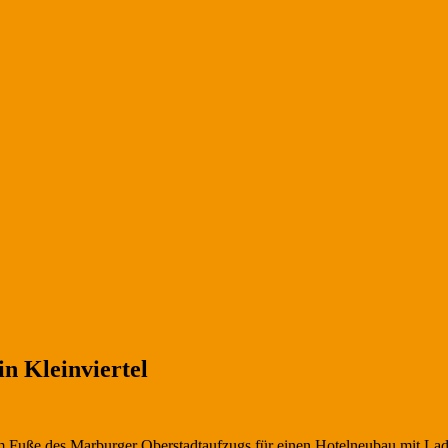
n Kleinviertel
am Fuße des Marburger Oberstadtaufzugs für einen Hotelneubau mit L