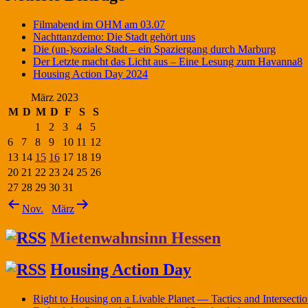
Filmabend im OHM am 03.07
Nachttanzdemo: Die Stadt gehört uns
Die (un-)soziale Stadt – ein Spaziergang durch Marburg
Der Letzte macht das Licht aus – Eine Lesung zum Havanna8
Housing Action Day 2024
März 2023
M
D
M
D
F
S
S
1
2
3
4
5
6
7
8
9
10
11
12
13
14
15
16
17
18
19
20
21
22
23
24
25
26
27
28
29
30
31
Nov.
März
Mietenwahnsinn Hessen
Housing Action Day
Right to Housing on a Livable Planet — Tactics and Intersect