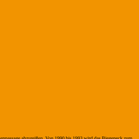
adenpassage abzureißen. Von 1990 bis 1993 wird das Biegeneck zum