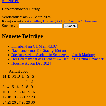
Action
weiterlesen
Day
Hervorgehobener Beitrag
2024
Veröffentlicht am
27. März 2024
Kategorisiert als
Aktuelles
,
Housing Action Day 2024
,
Termine
Suchen …
Neueste Beiträge
Filmabend im OHM am 03.07
Nachttanzdemo: Die Stadt gehört uns
Die (un-)soziale Stadt – ein Spaziergang durch Marburg
Der Letzte macht das Licht aus – Eine Lesung zum Havanna8
Housing Action Day 2024
August 2026
M
D
M
D
F
S
S
1
2
3
4
5
6
7
8
9
10
11
12
13
14
15
16
17
18
19
20
21
22
23
24
25
26
27
28
29
30