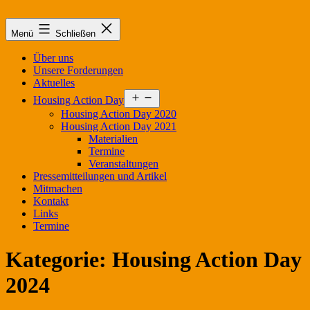
Zum
Inhalt
Menü
Schließen
springen
Über uns
Unsere Forderungen
Aktuelles
Menü
Housing Action Day
öffnen
Housing Action Day 2020
Housing Action Day 2021
Materialien
Termine
Veranstaltungen
Pressemitteilungen und Artikel
Mitmachen
Kontakt
Links
Termine
Kategorie:
Housing Action Day
2024