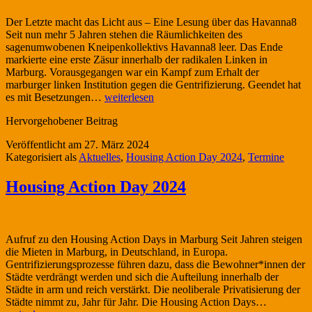
Der Letzte macht das Licht aus – Eine Lesung über das Havanna8
Seit nun mehr 5 Jahren stehen die Räumlichkeiten des
sagenumwobenen Kneipenkollektivs Havanna8 leer. Das Ende
markierte eine erste Zäsur innerhalb der radikalen Linken in
Marburg. Vorausgegangen war ein Kampf zum Erhalt der
marburger linken Institution gegen die Gentrifizierung. Geendet hat
Der
es mit Besetzungen…
weiterlesen
Letzte
Hervorgehobener Beitrag
macht
das
Veröffentlicht am
27. März 2024
Licht
Kategorisiert als
Aktuelles
,
Housing Action Day 2024
,
Termine
aus
–
Housing Action Day 2024
Eine
Lesung
zum
Havanna8
Aufruf zu den Housing Action Days in Marburg Seit Jahren steigen
die Mieten in Marburg, in Deutschland, in Europa.
Gentrifizierungsprozesse führen dazu, dass die Bewohner*innen der
Städte verdrängt werden und sich die Aufteilung innerhalb der
Städte in arm und reich verstärkt. Die neoliberale Privatisierung der
Housing
Städte nimmt zu, Jahr für Jahr. Die Housing Action Days…