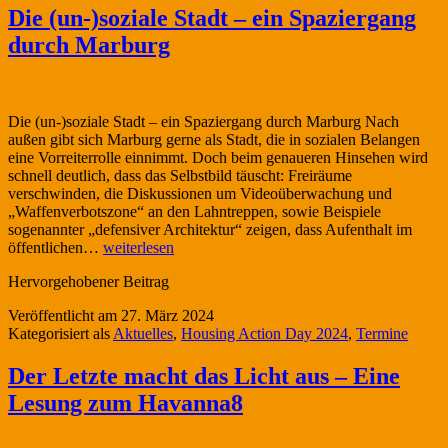
Die (un-)soziale Stadt – ein Spaziergang
durch Marburg
Die (un-)soziale Stadt – ein Spaziergang durch Marburg Nach
außen gibt sich Marburg gerne als Stadt, die in sozialen Belangen
eine Vorreiterrolle einnimmt. Doch beim genaueren Hinsehen wird
schnell deutlich, dass das Selbstbild täuscht: Freiräume
verschwinden, die Diskussionen um Videoüberwachung und
„Waffenverbotszone“ an den Lahntreppen, sowie Beispiele
sogenannter „defensiver Architektur“ zeigen, dass Aufenthalt im
Die
öffentlichen…
weiterlesen
(un-)soziale
Hervorgehobener Beitrag
Stadt
–
Veröffentlicht am
27. März 2024
ein
Kategorisiert als
Aktuelles
,
Housing Action Day 2024
,
Termine
Spaziergang
durch
Der Letzte macht das Licht aus – Eine
Marburg
Lesung zum Havanna8