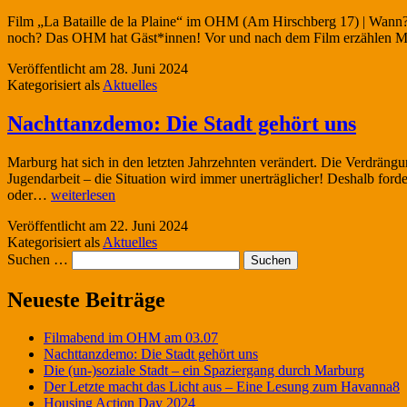
Film „La Bataille de la Plaine“ im OHM (Am Hirschberg 17) | Wan
noch? Das OHM hat Gäst*innen! Vor und nach dem Film erzählen
Veröffentlicht am
28. Juni 2024
Kategorisiert als
Aktuelles
Nachttanzdemo: Die Stadt gehört uns
Marburg hat sich in den letzten Jahrzehnten verändert. Die Verdräng
Jugendarbeit – die Situation wird immer unerträglicher! Deshalb ford
Nachttanzdemo:
oder…
weiterlesen
Die
Veröffentlicht am
22. Juni 2024
Stadt
Kategorisiert als
Aktuelles
gehört
Suchen …
uns
Neueste Beiträge
Filmabend im OHM am 03.07
Nachttanzdemo: Die Stadt gehört uns
Die (un-)soziale Stadt – ein Spaziergang durch Marburg
Der Letzte macht das Licht aus – Eine Lesung zum Havanna8
Housing Action Day 2024