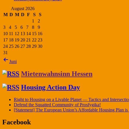
August 2026
M
D
M
D
F
S
S
1
2
3
4
5
6
7
8
9
10
11
12
13
14
15
16
17
18
19
20
21
22
23
24
25
26
27
28
29
30
31
Juni
Mietenwahnsinn Hessen
Housing Action Day
Right to Housing on a Livable Planet — Tactics and Intersect
Defend the Squatted Community of Prosfygika!
[Statement] The European Union’s Affordable Housing Plan is a 
Facebook