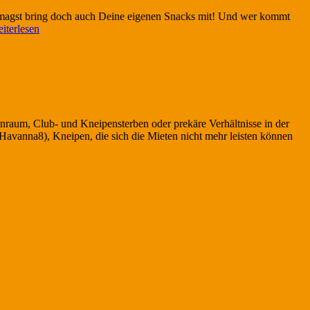
magst bring doch auch Deine eigenen Snacks mit! Und wer kommt
lmabend
iterlesen
m
HM
m
.07
hnraum, Club- und Kneipensterben oder prekäre Verhältnisse in der
 Havanna8), Kneipen, die sich die Mieten nicht mehr leisten können