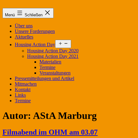
Zum
Inhalt
Menü
Schließen
springen
Über uns
Unsere Forderungen
Aktuelles
Menü
Housing Action Day
öffnen
Housing Action Day 2020
Housing Action Day 2021
Materialien
Termine
Veranstaltungen
Pressemitteilungen und Artikel
Mitmachen
Kontakt
Links
Termine
Autor:
AStA Marburg
Filmabend im OHM am 03.07