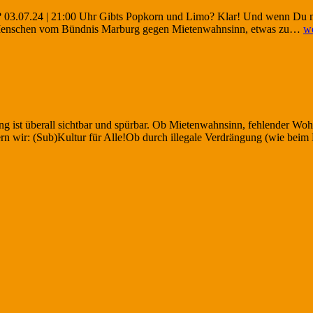
n? 03.07.24 | 21:00 Uhr Gibts Popkorn und Limo? Klar! Und wenn Du 
Fi
 Menschen vom Bündnis Marburg gegen Mietenwahnsinn, etwas zu…
we
i
O
a
03
ung ist überall sichtbar und spürbar. Ob Mietenwahnsinn, fehlender Wo
ern wir: (Sub)Kultur für Alle!Ob durch illegale Verdrängung (wie beim