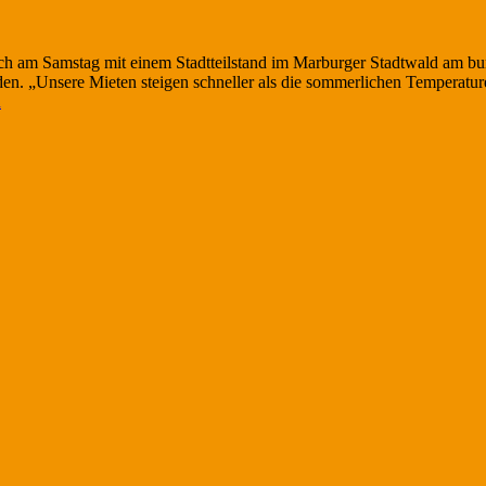
h am Samstag mit einem Stadtteilstand im Marburger Stadtwald am bun
den. „Unsere Mieten steigen schneller als die sommerlichen Temperat
p
n