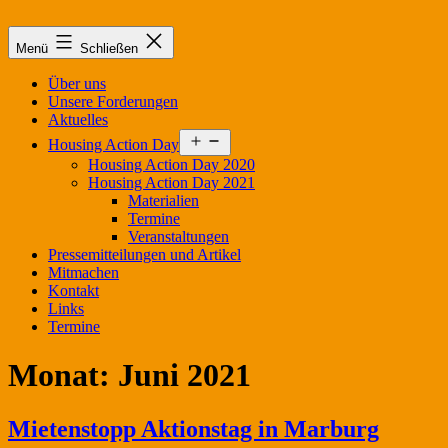
Zum
Inhalt
Menü
Schließen
springen
Über uns
Unsere Forderungen
Aktuelles
Menü
Housing Action Day
öffnen
Housing Action Day 2020
Housing Action Day 2021
Materialien
Termine
Veranstaltungen
Pressemitteilungen und Artikel
Mitmachen
Kontakt
Links
Termine
Monat:
Juni 2021
Mietenstopp Aktionstag in Marburg