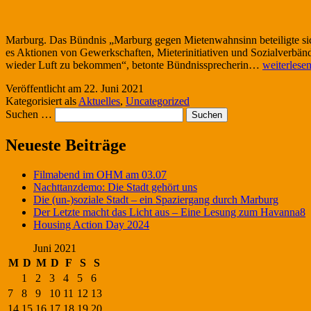
Marburg. Das Bündnis „Marburg gegen Mietenwahnsinn beteiligte sic
es Aktionen von Gewerkschaften, Mieterinitiativen und Sozialverbän
Mietenstop
wieder Luft zu bekommen“, betonte Bündnissprecherin…
weiterlese
Aktionstag
Veröffentlicht am
22. Juni 2021
in
Kategorisiert als
Aktuelles
,
Uncategorized
Marburg
Suchen …
Neueste Beiträge
Filmabend im OHM am 03.07
Nachttanzdemo: Die Stadt gehört uns
Die (un-)soziale Stadt – ein Spaziergang durch Marburg
Der Letzte macht das Licht aus – Eine Lesung zum Havanna8
Housing Action Day 2024
Juni 2021
M
D
M
D
F
S
S
1
2
3
4
5
6
7
8
9
10
11
12
13
14
15
16
17
18
19
20